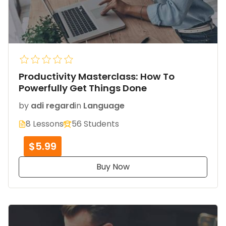
Productivity Masterclass: How To
Powerfully Get Things Done
by
adi regard
in
Language
8 Lessons
56 Students
$5.99
Buy Now