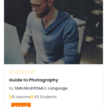
Guide to Photography
by
SMKAlkahfiSML
in
Language
8 Lessons
45 Students